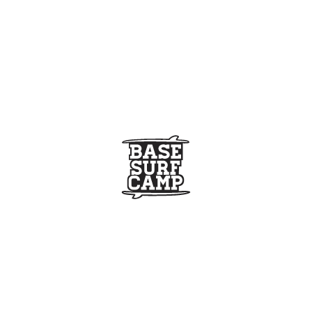
rf?
De pie en la espuma
Take off en ola
Cojo 
 en pared
Hago giros
r-signature]
s y condiciones
legales.