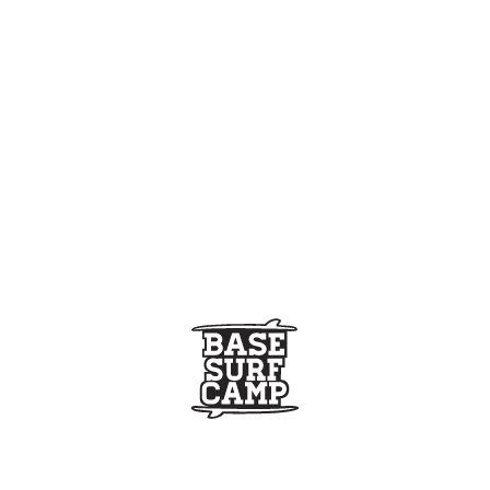
CAMPAME
180,00
€
-
Campamento de sur
adolescentes (6–1
de junio al 28 de
Grupos por nivel, m
Fechas