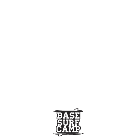
¿El alumno es menor de edad?
[group tutor-grupo]
Datos Tutor
[/group]
¿Cuál es tu nivel de surf?