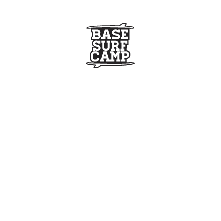
18:00
Miércoles
11:00
16:00
18:00
Jueves
11:00
16:00
18:00
Viernes
11:00
16:00
18:00