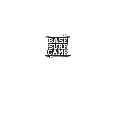
rf?
De pie en la espuma
Take off en ola
Cojo 
 en pared
Hago giros
r-signature]
s y condiciones
legales.
umno en condiciones satisfactorias para practicar sur
mno es consciente de los riesgos inherentes del s
posibles lesiones como deportista.