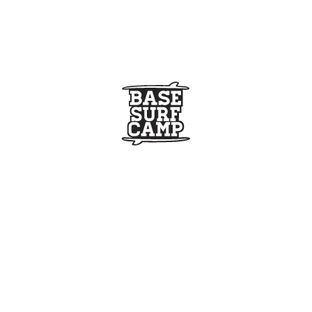
S QUE BASE SURF CAMP ES EL M
VERANO EN CORUÑA